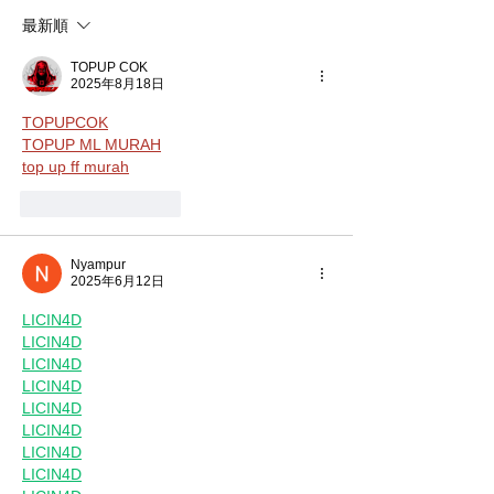
最新順
TOPUP COK
2025年8月18日
TOPUPCOK
TOPUP ML MURAH
top up ff murah
いいね！
返信
Nyampur
2025年6月12日
LICIN4D
LICIN4D
LICIN4D
LICIN4D
LICIN4D
LICIN4D
LICIN4D
LICIN4D