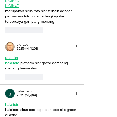
LICIN4D
LICIN4D
merupakan situs toto slot terbaik dengan 
permainan toto togel terlengkap dan 
terpercaya gampang menang
いいね！
返信
elchapo
2025年4月20日
toto slot
balaitoto
 platform slot gacor gampang 
menang hanya disini
いいね！
返信
balai gacor
2025年4月09日
balaitoto
balaitoto situs toto togel dan toto slot gacor 
di asia!