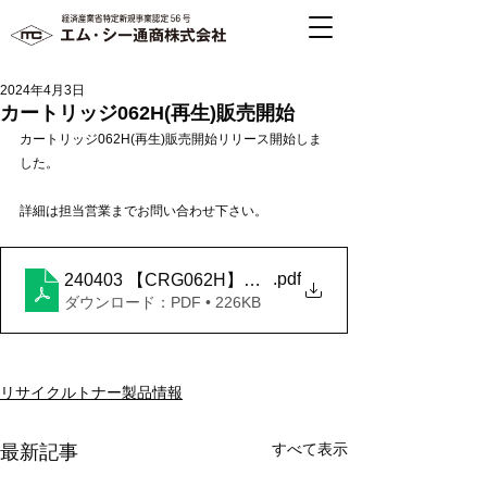
2024年4月3日
カートリッジ062H(再生)販売開始
カートリッジ062H(再生)販売開始リリース開始しま
した。
詳細は担当営業までお問い合わせ下さい。
.pdf
240403 【CRG062H】新商品案内
ダウンロード：PDF • 226KB
リサイクルトナー製品情報
すべて表示
最新記事