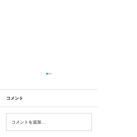
コメント
コメントを追加…
EP-K(再生)販売終了のご
2026年GW期
案内
のご案内