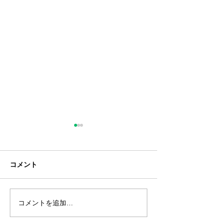
コメント
コメントを追加…
ｶｰﾄﾘｯｼﾞ056H ﾁｯﾌﾟ付(再
SP MEﾄﾅｰ C84
生)販売開始しました。
売開始しました