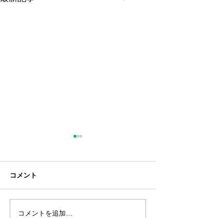
コメント
コメントを追加…
ｶｰﾄﾘｯｼﾞ056H ﾁｯﾌﾟ付(再
SP MEﾄﾅｰ C84